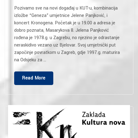
Pozivamo sve na novi događaj u KUT-u, kombinacija
izložbe “Geneza” umjetnice Jelene Panjković, i
koncert Kronogena. Početak je u 19.00 a adresa je
dobro poznata, Masarykova 8. Jelena Panjković
rođena je 1978.g. u Zagrebu, no njezino je odrastanje
neraskidivo vezano uz Bjelovar. Svoj umjetnički put
započinje povratkom u Zagreb, gdje 1997.g. maturira
na Odsjeku za …
“Geneza
Read More
I
Kronogen”