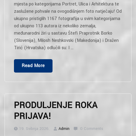
mjesta po kategorijama Portret, Ulica i Arhitektura te
zaslužene pohvale na ovogodišnjem foto natječaju! Od
ukupno pristiglih 1167 fotografija u svim kategorijama
od ukupno 113 autora iz nekoliko zemalja,
međunarodni žiri u sastavu Štefi Praprotnik Borko
(Slovenija), Milosh Neshkovski (Makedonija) i Dražen
Tirić (Hrvatska) odlučili su: I …
“Rezultati
Read More
Natječaja
Za
Izložbu
People
And
PRODULJENJE ROKA
Streets
PRIJAVA!
Za
2026.”
19. Svibnja 2026.
Admin
0 Comments