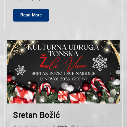
“Podrška
Read More
Zaklade
“Kultura
Nova””
Sretan Božić
25. Prosinca 2025.
Admin
0 Comments