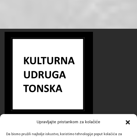
Upravljajte pristankom za kolačiće
Da bismo pružili najbolje iskustvo, koristimo tehnologije poput kolačića za