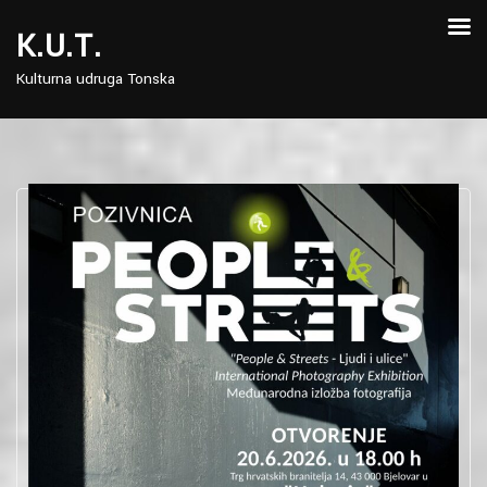
Skip
to
K.U.T.
content
Kulturna udruga Tonska