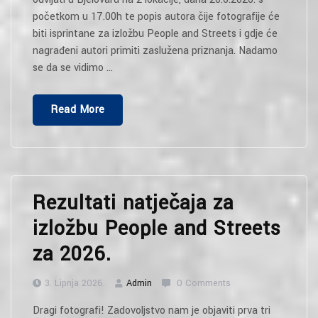
početkom u 17.00h te popis autora čije fotografije će
biti isprintane za izložbu People and Streets i gdje će
nagrađeni autori primiti zaslužena priznanja. Nadamo
se da se vidimo …
“People
Read More
And
Streets
2026”
Rezultati natječaja za
izložbu People and Streets
za 2026.
3. Lipnja 2026.
Admin
0 Comments
Dragi fotografi! Zadovoljstvo nam je objaviti prva tri