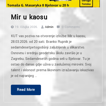
Mir u kaosu
19. Ožujka 2026.
Admin
0 Comments
KUT vas poziva na otvorenje izložbe Mir u kaosu,
28.03.2026. od 20 sati. Branko Rupnik je
sedamdesetpetogodišnji zaljubljenik u slikarstvo.
Osnovnu i srednju geodetsku školu završio je u
Zagrebu. Sedamdesetih godina seli u Bjelovar. Tu je
ostao do danas gdje uživa u zasluženoj mirovini. Svoj
talent i sklonost prema likovnom izražavanju iskazivao
je od najranijeg …
“Mir
Read More
U
Kaosu”