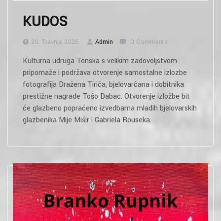
KUDOS
20. Travnja 2026.
Admin
0 Comments
Kulturna udruga Tonska s velikim zadovoljstvom
pripomaže i podržava otvorenje samostalne izlozbe
fotografija Dražena Tirića, bjelovarčana i dobitnika
prestižne nagrade Tošo Dabac. Otvorenje izložbe bit
će glazbeno popraćeno izvedbama mladih bjelovarskih
glazbenika Mije Mišir i Gabriela Rouseka.