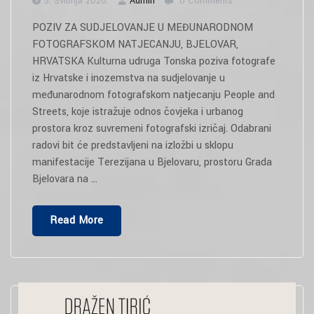
5. Svibnja 2026.
Admin
0 Comments
POZIV ZA SUDJELOVANJE U MEĐUNARODNOM
FOTOGRAFSKOM NATJECANJU, BJELOVAR,
HRVATSKA Kulturna udruga Tonska poziva fotografe
iz Hrvatske i inozemstva na sudjelovanje u
međunarodnom fotografskom natjecanju People and
Streets, koje istražuje odnos čovjeka i urbanog
prostora kroz suvremeni fotografski izričaj. Odabrani
radovi bit će predstavljeni na izložbi u sklopu
manifestacije Terezijana u Bjelovaru, prostoru Grada
Bjelovara na …
“People
Read More
And
Streets
2026
–
Poziv”