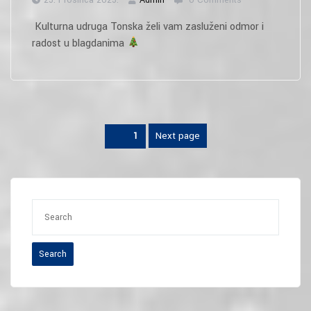
Kulturna udruga Tonska želi vam zasluženi odmor i
radost u blagdanima
Brojevi
Next page
Page
1
stranica
objava
Search