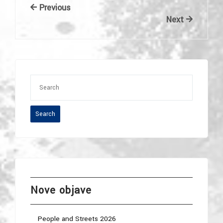
Navigacija
Previous
Previous
Post
Next
Next
objava
Post
Search
Nove objave
People and Streets 2026