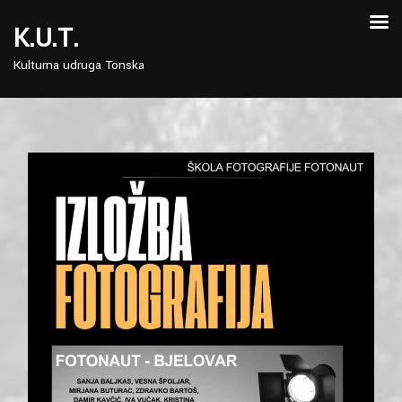
Skip
to
K.U.T.
content
Kulturna udruga Tonska