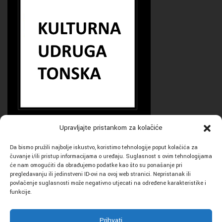
Upravljajte pristankom za kolačiće
Da bismo pružili najbolje iskustvo, koristimo tehnologije poput kolačića za
Kulturna udruga Tonska
čuvanje i/ili pristup informacijama o uređaju. Suglasnost s ovim tehnologijama
će nam omogućiti da obrađujemo podatke kao što su ponašanje pri
pregledavanju ili jedinstveni ID-ovi na ovoj web stranici. Nepristanak ili
Tomaša G. Masaryka 8, Bjelovar
povlačenje suglasnosti može negativno utjecati na određene karakteristike i
funkcije.
udruga.tonska@gmail.com
Prihvati