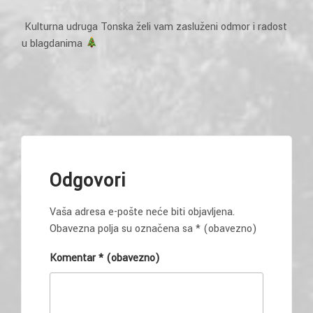
Kulturna udruga Tonska želi vam zasluženi odmor i radost
u blagdanima
Odgovori
Vaša adresa e-pošte neće biti objavljena.
Obavezna polja su označena sa
* (obavezno)
Komentar
* (obavezno)