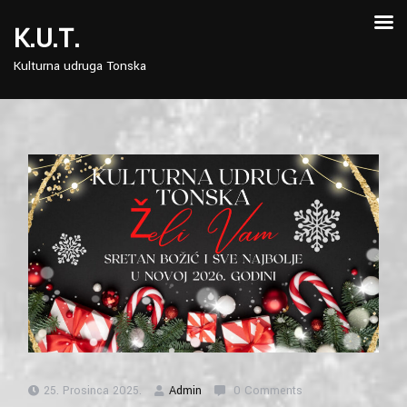
Skip
to
K.U.T.
content
Kulturna udruga Tonska
25. Prosinca 2025.
Admin
0 Comments