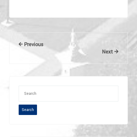
Navigacija
Previous
Previous
Post
Next
Next
objava
Post
Search